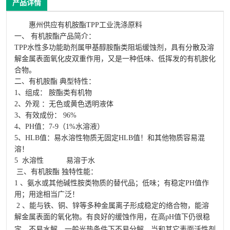
产品详情
惠州供应有机胺酯TPP工业洗涤原料
一、 有机胺酯产品简介：
TPP水性多功能助剂属甲基醇胺酯类阻垢缓蚀剂，具有分散及溶
解金属表面氧化皮双重作用，又是一种低味、低挥发的有机胺化
合物。
二、有机胺酯 典型特性：
1、组成： 胺酯类有机物
2、外观 ：无色或黄色透明液体
3、有效成份： 96%
4、PH值：7-9（1%水溶液）
5、HLB值：易水溶性物质无固定HLB值！和其他物质容易混
溶！
5 水溶性 易溶于水
三、有机胺酯 独特性能：
1 、氨水或其他碱性胺类物质的替代品；低味；有稳定PH值作
用；用途相当广泛！
2 、能与铁、铜、锌等多种金属离子形成稳定的络合物，能溶
解金属表面的氧化物。有良好的缓蚀作用，在高pH值下仍很稳
定，不易水解，一般光热条件下不易分解。当和其它
表面活性剂