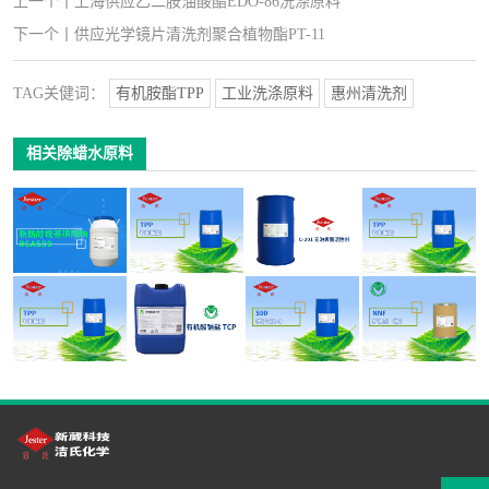
上一个
丨
上海供应乙二胺油酸酯EDO-86洗涤原料
下一个
丨
供应光学镜片清洗剂聚合植物酯PT-11
TAG关健词：
有机胺酯TPP
工业洗涤原料
惠州清洗剂
相关除蜡水原料
脂肪醇烷基磺酸
昆山供应喷淋清
深圳供应常温喷
供应洁氏化学手
钠 RSAS80油污
洗剂无泡原料有
淋清洗剂无泡活
机玻璃清洗剂原
清洗剂原料
机胺酯TPP
性剂C-201
料有机胺酯TPP
供应优质环保玻
供应铝材喷淋除
供应除蜡除油清
供应仲醇AEO-9
璃清洗剂原料有
油清洗剂有机酸
洗剂添加剂扩散
油污清洗剂原料
机胺酯TPP
钠盐TCP
剂NNF