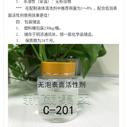
5. 水溶性（室温）：无析出物
*** 在配制液体清洗剂中推荐用量为1～8% ，配合
低泡表
面活性剂
使用效果更佳！
四 包装储运
1． 塑料桶包装230kg/桶。
2． 储存于阴凉通风处，按一般化学品储运。
3． 保质期为24个月。