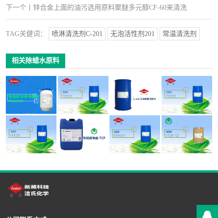
下一个
丨
锌合金上面的油污选用原料聚醚多元醇CF-60来清洗
TAG关健词：
喷淋清洗剂C-201
无泡活性剂201
常温清洗剂
相关除蜡水原料
脂肪醇烷基磺酸
昆山供应喷淋清
深圳供应常温喷
供应洁氏化学手
钠 RSAS80油污
洗剂无泡原料有
淋清洗剂无泡活
机玻璃清洗剂原
清洗剂原料
机胺酯TPP
性剂C-201
料有机胺酯TPP
供应优质环保玻
供应铝材喷淋除
供应除蜡除油清
供应仲醇AEO-9
璃清洗剂原料有
油清洗剂有机酸
洗剂添加剂扩散
油污清洗剂原料
机胺酯TPP
钠盐TCP
剂NNF