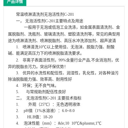
产品详情
常温喷淋
清洗剂
无泡活性剂C-201
一， 无泡活性剂C-201主要特点及用途
一般用于无泡或低泡工业洗涤，如金属表面清洗剂、金
属脱脂剂、洗瓶剂、
玻璃清洗剂
、塑胶清洗剂等，常见的典型用
途为喷淋清洗剂、喷淋脱脂剂、高压水冲洗添加剂、超声波清
1. 喷淋清洗10℃以上使用佳、无泡沫、脱脂力强、耐酸
碱、能满足高压力下的喷淋脱脂清洗要求。
2.
非离子表面活性剂
，99%含量行业产品,不含消泡剂，优
异的脱脂去污力。突出环保优势！
3. 优异的水洗性和配伍性、润湿性，乳化性，对各种油污
除油脱脂能力强、效率高、耐用性好
4. 环保；无不良气味。
5. 与常规助剂配伍性良好
二， 无泡活性剂C-201 主要技术指标
1. 外观（25℃）：无色透明液体
2. pH值（1%水溶液）：6.0~8.0
3. HLB值：18-20
4. 泡沫性能（mm）：&le;10 10℃&plusmn;1℃