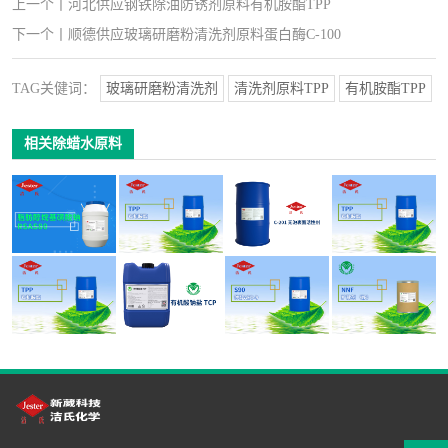
上一个
丨
河北供应钢铁除油防锈剂原料有机胺酯TPP
下一个
丨
顺德供应玻璃研磨粉清洗剂原料蛋白酶C-100
TAG关健词：
玻璃研磨粉清洗剂
清洗剂原料TPP
有机胺酯TPP
相关除蜡水原料
脂肪醇烷基磺酸
昆山供应喷淋清
深圳供应常温喷
供应洁氏化学手
钠 RSAS80油污
洗剂无泡原料有
淋清洗剂无泡活
机玻璃清洗剂原
清洗剂原料
机胺酯TPP
性剂C-201
料有机胺酯TPP
供应优质环保玻
供应铝材喷淋除
供应除蜡除油清
供应仲醇AEO-9
璃清洗剂原料有
油清洗剂有机酸
洗剂添加剂扩散
油污清洗剂原料
机胺酯TPP
钠盐TCP
剂NNF