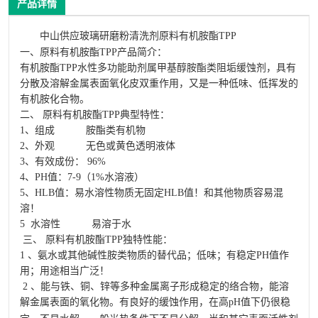
产品详情
中山供应玻璃研磨粉
清洗剂原料
有机胺酯TPP
一、原料有机胺酯TPP产品简介：
有机胺酯TPP水性多功能助剂属甲基醇胺酯类阻垢缓蚀剂，具有
分散及溶解金属表面氧化皮双重作用，又是一种低味、低挥发的
有机胺化合物。
二、 原料有机胺酯TPP典型特性：
1、组成 胺酯类有机物
2、外观 无色或黄色透明液体
3、有效成份： 96%
4、PH值：7-9（1%水溶液）
5、HLB值：易水溶性物质无固定HLB值！和其他物质容易混
溶！
5 水溶性 易溶于水
三、 原料有机胺酯TPP独特性能：
1 、氨水或其他碱性胺类物质的替代品；低味；有稳定PH值作
用；用途相当广泛！
2 、能与铁、铜、锌等多种金属离子形成稳定的络合物，能溶
解金属表面的氧化物。有良好的缓蚀作用，在高pH值下仍很稳