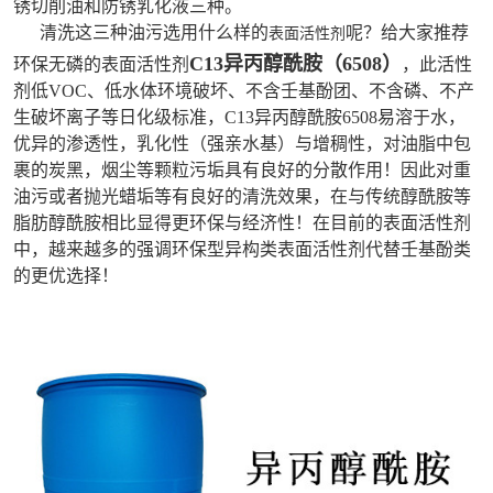
锈切削油和防锈乳化液三种。
清洗这三种油污选用什么样的
呢？给大家推荐
表面活性剂
C13异丙醇酰胺（6508）
环保无磷的表面活性剂
，
此活性
剂低
VOC
、低水体环境破坏、不含壬基酚团、不含磷、不产
生破坏离子等
日化级标准，
C13异丙醇酰胺6508易溶于水，
优异的渗透性，乳化性（强亲水基）与增稠性，对油脂中包
裹的炭黑，烟尘等颗粒污垢具有良好的分散作用！因此对重
油污或者抛光蜡垢等有良好的清洗效果，在与传统醇酰胺等
脂肪醇酰胺相比显得更环保与经济性！在目前的表面活性剂
中，越来越多的强调环保型异构类表面活性剂代替壬基酚类
的更优选择！