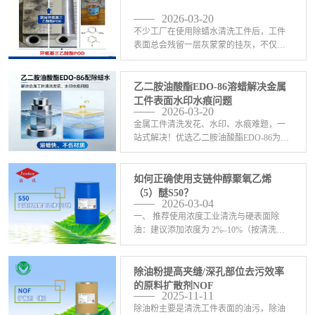
速剥 <-查看详情>
2026-03-20
不少工厂在使用除蜡水清洗工件后，工件
表面总会残留一层灰蒙蒙的挂灰，不仅遮
盖工件原本光泽，更会对后续加工造成阻
碍，成为生产流程中的隐形阻碍。这大多
是因为除蜡水无法彻底分解蜡垢杂质，残
乙二胺油酸酯EDO-86溶蜡解决金属
留的污垢在工件表面堆 <-查看详情>
工件表面水印水痕问题
2026-03-20
金属工件清洗发花、水印、水痕难题，一
站式解决！优选乙二胺油酸酯EDO-86为主
原料配制除蜡水，强效溶蜡、快速渗透，
彻底剥离抛光蜡、蜡垢与油污，从根源杜
绝残留挂水、表面发花。产品水洗性极
如何正确使用支链仲醇聚氧乙烯
佳，漂洗干净无痕 <-查看详情>
（5）醚S50？
2026-03-04
一、 推荐使用浓度‌工业清洗与硬表面除
油‌：建议添加浓度为 ‌2%–10%‌（按清洗液
总质量计），可有效实现润湿、乳化与油
污沉降。‌电解脱脂与中高温喷淋系统‌：推
荐使用 ‌3%–8%‌，兼顾低泡性与去 <-查看详
除油粉提高夹缝/深孔部位去污效率
情>
的原料扩散剂NOF
2025-11-11
除油粉主要是清洗工件表面的油污，除油