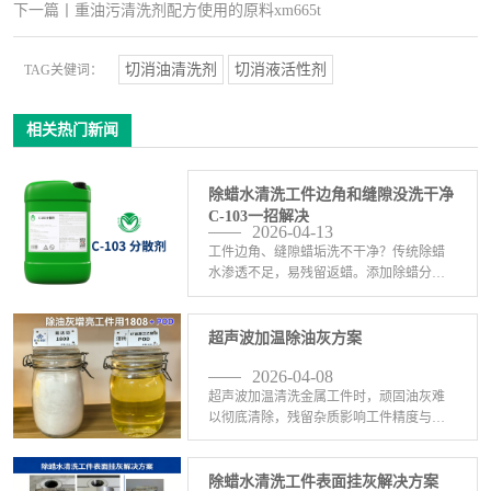
下一篇
丨
重油污清洗剂配方使用的原料xm665t
切消油清洗剂
切消液活性剂
TAG关健词：
相关热门新闻
除蜡水清洗工件边角和缝隙没洗干净
C-103一招解决
2026-04-13
工件边角、缝隙蜡垢洗不干净？传统除蜡
水渗透不足，易残留返蜡。添加除蜡分散
剂C-103，集强渗透、快分解、高分散于一
体，深入盲孔与细缝，快速瓦解顽固蜡
层，防止蜡垢二次沉积。 适配原有配方，
超声波加温除油灰方案
无需大改，提升 <-查看详情>
2026-04-08
超声波加温清洗金属工件时，顽固油灰难
以彻底清除，残留杂质影响工件精度与美
观。使用易达芬1808搭配环氧基三乙酸酯
POD在加上乳化剂C-202，组成高效除油灰
配方。易达芬1808强力渗透分解油污，快
除蜡水清洗工件表面挂灰解决方案