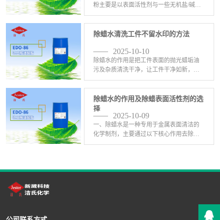
粉主要是以表面活性剂与一些无机盐/碱配
制而成；正常工件表面的油污都是很好清
洗干净的，但是有些工件比较复杂，比如
有些深孔的地方，或者有夹缝的地方用户
除蜡水清洗工件不留水印的方法
反应特别彻底清洗干 <-查看详情>
2025-10-10
除蜡水的作用是把工件表面的抛光蜡垢油
污及杂质清洗干净，让工件干净如新，除
蜡水需要怎么配置才能把蜡垢清洗干净不
挂水呢？一、选择合适的除蜡水原料，比
如异构醇油酸皂DF-20，C13异丙醇酰胺
除蜡水的作用及除蜡表面活性剂的选
DF-21，乙 <-查看详情>
择
2025-10-09
一、除蜡水是一种专用于金属表面清洁的
化学制剂，主要通过以下核心作用去除蜡
质污垢并保护工件表面：润湿渗透‌：表面
活性剂降低水的表面张力，使溶液快速渗
透到蜡垢与基材的缝隙中，削弱附着力‌；
乳化分散‌：亲油 <-查看详情>
公司联系方式