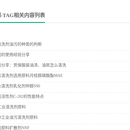
-TAG相关内容列表
清洗剂油污的种类的判断
剂的使用经验分享
剂分享：劳保服装油渍、油斑怎么清洗
污清洗剂选用原料月桂醇磷酸酯MAE
清洗剂乳化剂仲醇S90
活性剂C-202的性能特点
c工业清洗剂原料
08工业油污清洗剂原料
原料扩散剂NNF