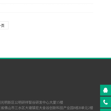
一页
深圳光明新区公明研祥智谷研发中心大厦15楼
广东省佛山市三水区大塘镇宏大金谷创新科技产业园8栋B单元2楼