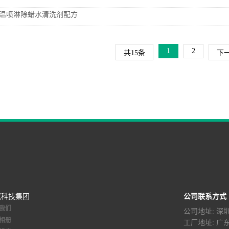
温喷淋除蜡水清洗剂配方
1
2
共15条
下
葳科技集团
公司联系方式
我们
公司地址: 
相册
工厂地址: 