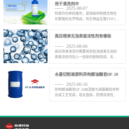
用。蛋白酶C100用 <-查看详情>
用于清洗剂中
2025-08-07
防腐剂也称抑菌剂，是指能抑制微生物生
长繁殖的化学物品；而生物益生菌YDF301
由新葳公司生物科技部门研发的前沿生物
益生菌制剂，大量应用于于金属清洗剂、
中性除油剂、水基表面活性剂、水性切切
高压喷淋无泡表面活性剂有哪些
削液、胶粘剂、 <-查看详情>
2025-08-06
高压喷淋清洗剂需要用到低泡或者无泡的
表面活性剂加上一些助剂配制而成，无泡
表面活性剂有哪些呢？1、无泡表面活性剂
C-201：C-201无泡表面活性剂(聚乙烯醇醚)
是一种醇醚类无泡乳化剂，在绿色工业用
水基切削液原料异构醇油酸皂DF-20
途、 <-查看详情>
2025-06-16
异构醇油酸皂DF-20由混胺与高脂酸经异构
合成工艺完成，皂化值高，防锈润滑性优
异，在工业金属表面处理剂中发挥着不可
替代的作用;耐磨性、防锈性、皂化、去
污、除蜡、研磨、切割、润滑等金属加工
液使用中优于三 <-查看详情>