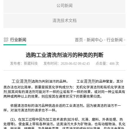
公司新闻
清洗技术文档
行业新闻
首页
新闻中心
行业新闻
>
>
>
选购工业清洗剂油污的种类的判断
发布者：新葳科技
发布时间：2020-06-02 09:42:45
点击量：406 次
工业清洗剂
清洗剂
选购为判别油污的品种。 工业
的品种繁复，其分
类办法也对比简单，首要是按其化学构成分为：无机化学清洁剂和有机化学清洁
剂;按其间有的清洁剂可能对不一样的尘垢有不一样的效果，或对同一种尘垢具有
两种或两种以上的效果，则应按其在通常状况下的首要效果归类。
依据清洁目标的油污品种挑选合适的工业清洁剂。因为被清洁的油污不一
样，对油污清洁剂的请求也不一样。
(1)、在加工过程中因为加工技术请求(如冷却、光滑、磨料、外表处理、热
处理等)，使金属上带有各种油污。这类油污大多为矿物油，也有动植物油、乳化
液、抛光膏、研磨膏、及各种盐类等。这类油污的成份对比简单，存在于金属外