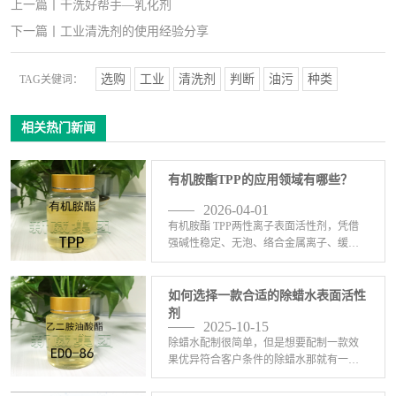
上一篇
丨
干洗好帮手—乳化剂
下一篇
丨
工业清洗剂的使用经验分享
选购
工业
清洗剂
判断
油污
种类
TAG关健词：
相关热门新闻
有机胺酯TPP的应用领域有哪些？
2026-04-01
有机胺酯 TPP两性离子表面活性剂，凭借
强碱性稳定、无泡、络合金属离子、缓蚀
阻垢等特点，主要应用在这些领域：1、工
业清洗：无泡喷淋清洗、碱性除油、除蜡
水、超声波清洗、金属脱脂，尤其适合精
如何选择一款合适的除蜡水表面活性
密五金、铝材、 <-查看详情>
剂
2025-10-15
除蜡水配制很简单，但是想要配制一款效
果优异符合客户条件的除蜡水那就有一定
的难度了。配制除蜡水的原料五花八门，
比如异构醇油酸皂DF-20，6501，C13异丙