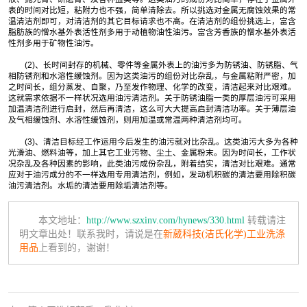
表的时间对比短，粘附力也不强，简单清除去。所以挑选对金属无腐蚀效果的常
温清洁剂即可，对清洁剂的其它目标请求也不高。在清洁剂的组份挑选上，富含
脂肪族的憎水基外表活性剂多用于动植物油性油污。富含芳香族的憎水基外表活
性剂多用于矿物性油污。
(2)、长时间封存的机械、零件等金属外表上的油污多为防锈油、防锈脂、气
相防锈剂和水溶性缓蚀剂。因为这类油污的组份对比杂乱，与金属粘附严密，加
之时间长，组分蒸发、自聚，乃至发作物理、化学的改变，清洁起来对比艰难。
这就需求依据不一样状况选用油污清洁剂。关于防锈油脂一类的厚层油污可采用
加温清洁剂进行启封，然后再清洁，这么可大大提高启封清洁功率。关于薄层油
及气相缓蚀剂、水溶性缓蚀剂，则用加温或常温两种清洁剂均可。
(3)、清洁目标经工作运用今后发生的油污就对比杂乱。这类油污大多为各种
光滑油、燃料油等，加上其它工业污物、尘土、金属粉末。因为时间长，工作状
况杂乱及各种因素的影响，此类油污成份杂乱，附着结实，清洁对比艰难。通常
应对于油污成分的不一样选用专用清洁剂，例如，发动机积碳的清洁要用除积碳
油污清洁剂。水垢的清洁要用除垢清洁剂等。
本文地址：
http://www.szxinv.com/hynews/330.html
转载请注
明文章出处！联系我时，请说是在
新葳科技(洁氏化学)工业洗涤
用品
上看到的，谢谢！