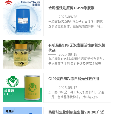
醇酰胺DF-21，乙二胺油酸酯EDO-86， <-
金属缓蚀剂原料TAP20季胺酯
查看详情>
2025-09-26
季胺酯TAP20是两性离子表面活性剂的优
选多功能复合体，在金属表面保护、钝
化、清洁、缓蚀、抛光、电镀、防锈、络
合、PH值缓冲等工业生产方面发挥积极作
用；金属缓蚀率可达95%以上，有效隔离
有机胺酯TPP无泡表面活性剂氨水替
C、S0,等腐 <-查看详情>
代品
2025-09-18
有机胺酯TPP多功能两性表面活性剂助剂，
无泡表面活性剂;具有分散及溶解金属表面
氧化皮双重作用，是氨水、三乙醇胺或其
他碱性胺类化学原料的替代品，有稳定产
品PH值的作用。有机胺酯TPP有络合、清
C100蛋白酶起漂白抛光分散作用
灰、清碳、 <-查看详情>
2025-09-17
蛋白酶C100是一种工业无机酶制剂，常温
下是白色或晶体状粉末，对环境友好、无
磷、不含重金属元素它是一种对黑色金
属、有色金属都有很好的络合增亮，对金
属表面炭黑、黑灰有极强的溶解剥离作
防腐剂生物制剂益生菌YDF301广泛