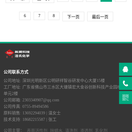
6
7
8
下一页
最后一页
公司联系方式
公司地址: 深圳光明新区公明研祥智谷研发中心大厦15楼
工厂地址: 广东省佛山市三水区大塘镇宏大金谷创新科技产业园8栋B
单元2楼
公司邮箱: 2303340907@qq.com
公司传真: 0755-89494586
原料销售: 13692294039 | 温女士
技术支持: 18682215587 | 张工
公司主营：
表面活性剂
除蜡水
清洗剂
渗透剂
乳化剂