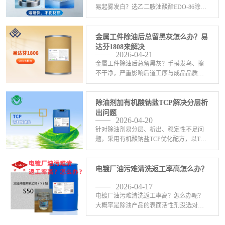
易起雾发白？选乙二胺油酸酯EDO-86除蜡
表面活性剂，清洗后光亮不起雾。非离子
表面活性剂，强力溶蜡、快速渗透，深层
剥离蜡渍与油垢，无残留、不发黑。自带
金属工件除油后总留黑灰怎么办？易
防锈缓蚀，保护 <-查看详情>
达芬1808来解决
2026-04-21
金属工件除油后总留黑灰？手摸发乌、擦
不干净，严重影响后道工序与成品品质！
核心难题：油污氧化、金属微屑、碳粉残
留，常规除油粉难以彻底剥离。 添加易达
芬1808，一键解决黑灰困扰。在碱性体系
除油剂加有机酸钠盐TCP解决分层析
中强效发挥氧化 <-查看详情>
出问题
2026-04-20
针对除油剂易分层、析出、稳定性不足问
题，采用有机酸钠盐TCP优化配方，以TCP
直接替换常规碱与传统盐类。TCP兼具良
好螯合、分散及增溶性能，大幅提升体系
相容性，有效抑制分层、盐析与沉淀，耐
电镀厂油污难清洗返工率高怎么办？
硬水、耐碱、 <-查看详情>
2026-04-17
电镀厂油污难清洗返工率高？怎么办呢？
大概率是除油产品的表面活性剂没选对！
不管是除油粉还是除油剂，表面活性剂的
选择是技术的第一重点，配方做好了，表