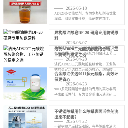
2026-05-18
AD820多功能助剂，专为水基切削液优化
润滑、抑臭双重性能，适配数控加工、磨
削、车铣等各类金属加工场景。添加后可
显著提升切削液极压润滑效果，有效降低
异构醇油酸皂DF-20 研磨专用防锈原
刀具与工件摩擦损耗，减少加工毛刺，提
料
升工件表面光洁度 <-查看详情>
2026-05-07
异构醇油酸皂DF-20是金属研磨、表面处理
洁氏AD820二元酸烷醇胺络合物，工
专用优质核心原料，依托异构合成工艺打
业防锈的稳定之选
2026-04-28
造，皂化值高综合性能远超传统油酸皂。
洁氏AD820二元酸烷醇胺络合物，工业防
兼具强效润滑、长效防锈、除蜡除油多重
锈的稳定之选以二元酸为核心、烷醇胺为
性能，渗透乳化力出众，可以快速分解研
合金除油优选9011多元醇酯，高效环
增效剂的环保络合体系，突破传统防锈剂
磨残留蜡质、 <-查看详情>
保更省心
局限：✅ 黑色金属长效防锈，防护持久稳
2026-04-23
定✅ 耐硬水能力优异，适配复杂工况水质
9011多元醇酯是合金除油专用的高效非离
✅ 低泡无残 <-查看详情>
子表面活性剂，专为合金重油污清洗研
发。具备强渗透、优乳化、稳分散三大核
心能力，快速穿透油膜，强力瓦解拉伸
油、冲压油、防锈油等顽固油污，乳化后
不锈钢除蜡用什么除蜡表面活性剂洗
油污稳定悬浮，杜绝二 <-查看详情>
出来不起雾？
2026-04-22
不锈钢抛光后蜡垢难除、有些除蜡水清洗