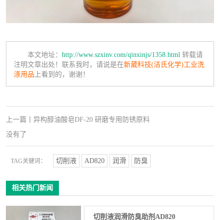
本文地址：
http://www.szxinv.com/qinxinjs/1358.html
转载请
注明文章出处！联系我时，请说是在
新葳科技(洁氏化学)工业洗
涤用品
上看到的，谢谢！
上一篇
丨
异构醇油酸皂DF-20 研磨专用防锈原料
没有了
切削液
AD820
润滑
防臭
TAG关健词：
相关热门新闻
切削液润滑防臭助剂AD820