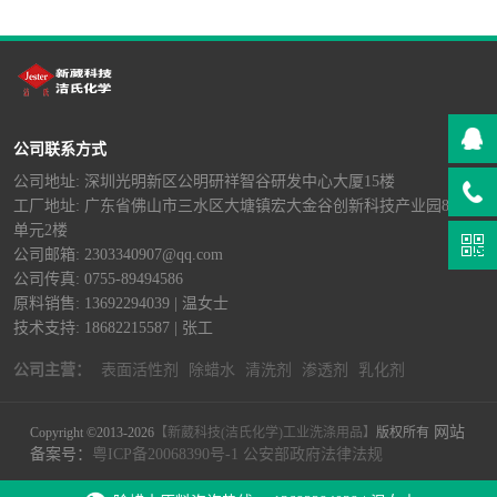
面活性剂没选对，配置出来的产品也是大
打折扣，仲醇S50（ <-查看详情>
公司联系方式
公司地址: 深圳光明新区公明研祥智谷研发中心大厦15楼
工厂地址: 广东省佛山市三水区大塘镇宏大金谷创新科技产业园8栋B
单元2楼
公司邮箱: 2303340907@qq.com
公司传真: 0755-89494586
原料销售: 13692294039 | 温女士
技术支持: 18682215587 | 张工
公司主营：
表面活性剂
除蜡水
清洗剂
渗透剂
乳化剂
网站
Copyright ©2013-2026
【新葳科技(洁氏化学)工业洗涤用品】
版权所有
备案号：
粤ICP备20068390号-1
公安部政府法律法规