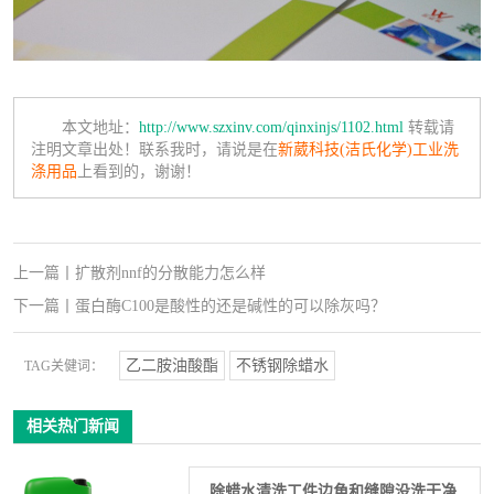
本文地址：
http://www.szxinv.com/qinxinjs/1102.html
转载请
注明文章出处！联系我时，请说是在
新葳科技(洁氏化学)工业洗
涤用品
上看到的，谢谢！
上一篇
丨
扩散剂nnf的分散能力怎么样
下一篇
丨
蛋白酶C100是酸性的还是碱性的可以除灰吗？
乙二胺油酸酯
不锈钢除蜡水
TAG关健词：
相关热门新闻
除蜡水清洗工件边角和缝隙没洗干净