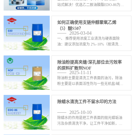
站式解决！优选乙二胺油酸酯EDO-86为主
原料配制除蜡水，强效溶蜡、快速渗透，
彻底剥离抛光蜡、蜡垢与油污，从根源杜
绝残留挂水、表面发花。产品水洗性极
如何正确使用支链仲醇聚氧乙烯
佳，漂洗干净无痕 <-查看详情>
（5）醚S50？
2026-03-04
一、 推荐使用浓度‌工业清洗与硬表面除
油‌：建议添加浓度为 ‌2%–10%‌（按清洗液
总质量计），可有效实现润湿、乳化与油
污沉降。‌电解脱脂与中高温喷淋系统‌：推
荐使用 ‌3%–8%‌，兼顾低泡性与去 <-查看详
除油粉提高夹缝/深孔部位去污效率
情>
的原料扩散剂NOF
2025-11-11
除油粉主要是清洗工件表面的油污，除油
粉主要是以表面活性剂与一些无机盐/碱配
制而成；正常工件表面的油污都是很好清
洗干净的，但是有些工件比较复杂，比如
有些深孔的地方，或者有夹缝的地方用户
除蜡水清洗工件不留水印的方法
反应特别彻底清洗干 <-查看详情>
2025-10-10
除蜡水的作用是把工件表面的抛光蜡垢油
污及杂质清洗干净，让工件干净如新，除
蜡水需要怎么配置才能把蜡垢清洗干净不
挂水呢？一、选择合适的除蜡水原料，比