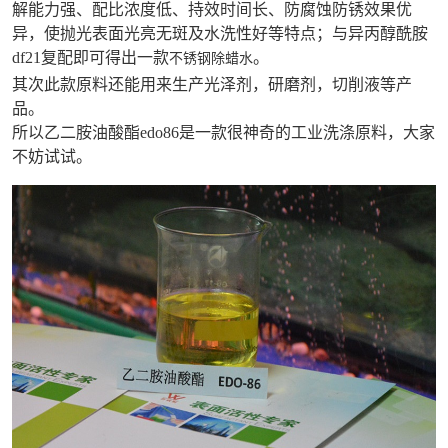
解能力强、配比浓度低、持效时间长、防腐蚀防锈效果优
异，使抛光表面光亮无斑及水洗性好等特点；与异丙醇酰胺
df21复配即可得出一款
。
不锈钢除蜡水
其次此款原料还能用来生产光泽剂，研磨剂，切削液等产
品。
所以乙二胺油酸酯edo86是一款很神奇的工业洗涤原料，大家
不妨试试。