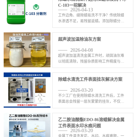
C-103一招解决
2026-04-13
工件边角、缝隙蜡垢洗不干净？传统除蜡
水渗透不足，易残留返蜡。添加除蜡分散
剂C-103，集强渗透、快分解、高分散于一
体，深入盲孔与细缝，快速瓦解顽固蜡
层，防止蜡垢二次沉积。 适配原有配方，
超声波加温除油灰方案
无需大改，提升 <-查看详情>
2026-04-08
超声波加温清洗金属工件时，顽固油灰难
以彻底清除，残留杂质影响工件精度与美
观。使用易达芬1808搭配环氧基三乙酸酯
POD在加上乳化剂C-202，组成高效除油灰
配方。易达芬1808强力渗透分解油污，快
除蜡水清洗工件表面挂灰解决方案
速剥 <-查看详情>
2026-03-20
不少工厂在使用除蜡水清洗工件后，工件
表面总会残留一层灰蒙蒙的挂灰，不仅遮
盖工件原本光泽，更会对后续加工造成阻
碍，成为生产流程中的隐形阻碍。这大多
是因为除蜡水无法彻底分解蜡垢杂质，残
乙二胺油酸酯EDO-86溶蜡解决金属
留的污垢在工件表面堆 <-查看详情>
工件表面水印水痕问题
2026-03-20
金属工件清洗发花、水印、水痕难题，一