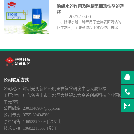
如异构醇油酸皂DF-20，C13异丙醇酰胺
除蜡水的作用及除蜡表面活性剂的选
DF-21，乙 <-查看详情>
择
2025-10-09
一、除蜡水是一种专用于金属表面清洁的
化学制剂，主要通过以下核心作用去除蜡
质污垢并保护工件表面：润湿渗透‌：表面
活性剂降低水的表面张力，使溶液快速渗
透到蜡垢与基材的缝隙中，削弱附着力‌；
乳化分散‌：亲油 <-查看详情>
公司联系方式
公司地址: 深圳光明新区公明研祥智谷研发中心大厦15楼
工厂地址: 广东省佛山市三水区大塘镇宏大金谷创新科技产业园8栋B
单元2楼
公司邮箱: 2303340907@qq.com
公司传真: 0755-89494586
原料销售: 13692294039 | 温女士
技术支持: 18682215587 | 张工