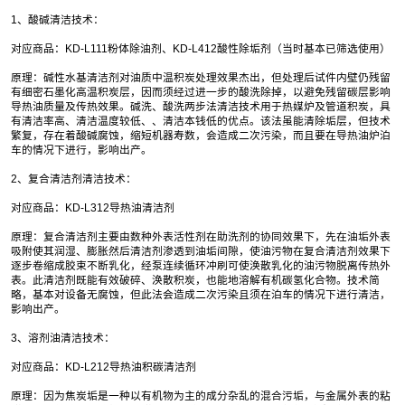
1、酸碱清洁技术：
对应商品：KD-L111粉体除油剂、KD-L412酸性除垢剂（当时基本已筛选使用）
原理：碱性水基清洁剂对油质中温积炭处理效果杰出，但处理后试件内壁仍残留
有细密石墨化高温积炭层，因而须经过进一步的酸洗除掉，以避免残留碳层影响
导热油质量及传热效果。碱洗、酸洗两步法清洁技术用于热媒炉及管道积炭，具
有清洁率高、清洁温度较低、、清洁本钱低的优点。该法虽能清除垢层，但技术
繁复，存在着酸碱腐蚀，缩短机器寿数，会造成二次污染，而且要在导热油炉泊
车的情况下进行，影响出产。
2、复合清洁剂清洁技术：
对应商品：KD-L312导热油清洁剂
原理：复合清洁剂主要由数种外表活性剂在助洗剂的协同效果下，先在油垢外表
吸附使其润湿、膨胀然后清洁剂渗透到油垢间隙，使油污物在复合清洁剂效果下
逐步卷缩成胶束不断乳化，经泵连续循环冲刷可使涣散乳化的油污物脱离传热外
表。此清洁剂既能有效破碎、涣散积炭，也能地溶解有机碳氢化合物。技术简
略，基本对设备无腐蚀，但此法会造成二次污染且须在泊车的情况下进行清洁，
影响出产。
3、溶剂油清洁技术：
对应商品：KD-L212导热油积碳清洁剂
原理：因为焦炭垢是一种以有机物为主的成分杂乱的混合污垢，与金属外表的粘