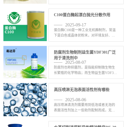
氧化皮双重作用，是氨水、三乙醇胺或其
他碱性胺类化学原料的替代品，有稳定产
品PH值的作用。有机胺酯TPP有络合、清
C100蛋白酶起漂白抛光分散作用
灰、清碳、 <-查看详情>
2025-09-17
蛋白酶C100是一种工业无机酶制剂，常温
下是白色或晶体状粉末，对环境友好、无
磷、不含重金属元素它是一种对黑色金
属、有色金属都有很好的络合增亮，对金
属表面炭黑、黑灰有极强的溶解剥离作
防腐剂生物制剂益生菌YDF301广泛
用。蛋白酶C100用 <-查看详情>
用于清洗剂中
2025-08-07
防腐剂也称抑菌剂，是指能抑制微生物生
长繁殖的化学物品；而生物益生菌YDF301
由新葳公司生物科技部门研发的前沿生物
益生菌制剂，大量应用于于金属清洗剂、
中性除油剂、水基表面活性剂、水性切切
高压喷淋无泡表面活性剂有哪些
削液、胶粘剂、 <-查看详情>
2025-08-06
高压喷淋清洗剂需要用到低泡或者无泡的
表面活性剂加上一些助剂配制而成，无泡
表面活性剂有哪些呢？1、无泡表面活性剂
C-201：C-201无泡表面活性剂(聚乙烯醇醚)
是一种醇醚类无泡乳化剂，在绿色工业用