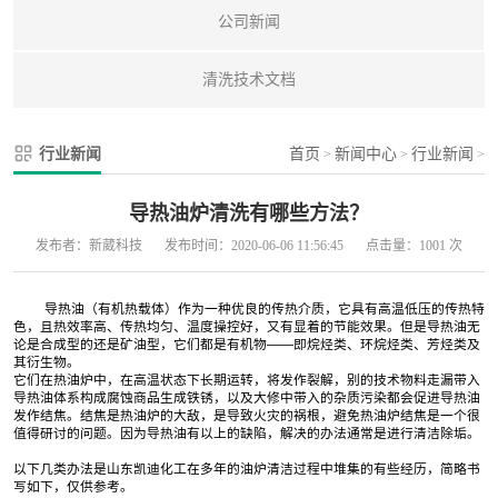
公司新闻
清洗技术文档
行业新闻
首页
新闻中心
行业新闻
>
>
>
导热油炉清洗有哪些方法？
发布者：新葳科技
发布时间：2020-06-06 11:56:45
点击量：1001 次
导热油（有机热载体）作为一种优良的传热介质，它具有高温低压的传热特
色，且热效率高、传热均匀、温度操控好，又有显着的节能效果。但是导热油无
论是合成型的还是矿油型，它们都是有机物——即烷烃类、环烷烃类、芳烃类及
其衍生物。
它们在热油炉中，在高温状态下长期运转，将发作裂解，别的技术物料走漏带入
导热油体系构成腐蚀商品生成铁锈，以及大修中带入的杂质污染都会促进导热油
发作结焦。结焦是热油炉的大敌，是导致火灾的祸根，避免热油炉结焦是一个很
值得研讨的问题。因为导热油有以上的缺陷，解决的办法通常是进行清洁除垢。
以下几类办法是山东凯迪化工在多年的油炉清洁过程中堆集的有些经历，简略书
写如下，仅供参考。