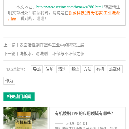
本文地址：
http://www.szxinv.com/hynews/286.html
转载请注
明文章出处！联系我时，请说是在
新葳科技(洁氏化学)工业洗涤
用品
上看到的，谢谢！
上一篇
丨
表面活性剂在塑料工业中的研究进展
下一篇
丨
洗板水、清洗剂---环保与不环保之争
导热
油炉
清洗
哪些
方法
有机
热载体
TAG关健词：
作为
相关热门新闻
有机胺酯TPP的应用领域有哪些？
2026-04-01
有机胺酯 TPP两性离子表面活性剂，凭借