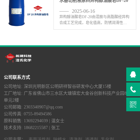
水基切削液原料异构醇油酸皂DF-20
途、 <-查看详情>
2025-06-16
异构醇油酸皂DF-20由混胺与高脂酸经异构
合成工艺完成，皂化值高，防锈润滑性优
异，在工业金属表面处理剂中发挥着不可
替代的作用;耐磨性、防锈性、皂化、去
污、除蜡、研磨、切割、润滑等金属加工
液使用中优于三 <-查看详情>
公司联系方式
公司地址: 深圳光明新区公明研祥智谷研发中心大厦15楼
工厂地址: 广东省佛山市三水区大塘镇宏大金谷创新科技产业园8栋B
单元2楼
公司邮箱: 2303340907@qq.com
公司传真: 0755-89494586
原料销售: 13692294039 | 温女士
技术支持: 18682215587 | 张工
公司主营：
表面活性剂
除蜡水
清洗剂
渗透剂
乳化剂