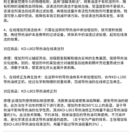
附主要是范德华力的物理吸附，选用“溶解洗刷法”，将焦油溶于有机溶剂中，随
有机物的溶解而自然除掉。该清洁剂的清洁才能相当强，受温度影响不是很大。
该清洁剂清洁后经弄清过滤处理，再增加适量外表活性剂和助剂可重复使用。残
渣可掺入煤中焚烧，既降低本钱又削减环境污染。但该清洁剂具挥发性，本钱
高。
4、在线增加剂清洁技术：只需在运转的导热油中参加增加剂，就可使积炭脱
落，再经导热油炉本身携带的过滤设备，将体系中的油渣过滤处理，起到在线清
洁的效果。
对应商品：KD-L802导热油在线清洁剂
原理：增加剂可以捕捉芳烃、烃链脱氢裂解和缩合反响的生焦基团，按捺导热油
劣化结焦。别的，增加剂中的某些成分对被脱氢后结焦和稠环芳烃重质成分清
洁、涣散于体系，使其液化并从金属外表剥离。
5、在线修正及再生技术：在运转中的导热油体系中参加增加剂，合作KD-L100
导热油修正机，经过化学和物理的双重效果，完成导热油的在线修正及再生。
对应商品：KD-L801导热油修正剂
原理:此增加剂使用相似相溶原理，洗脱焦油垢或使焦油垢降解，避免导热油的蜕
变。此办法在不泊车的情况下进行清洁，增加剂本领260℃以上的高温，溶于导
热油不影响导热油的化学性质。其间KD-L801导热油修正剂用量不能过导热油容
量的1%。此法技术简略，节约本钱，除掉油渣后的导热油可再使用，不污染环
境，是化学清洁法清洁导热油管道的趋势。（关于较为严峻的体系，主张增加有
些KD-L802导热油在线清洁剂，用量不能过导热油容量的3%）。