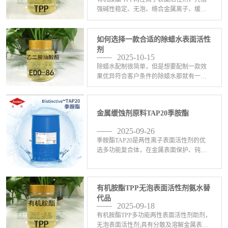
强碱性稳定、无泡、络合金属离子、缓蚀
阻垢等特点，主要应用在这些领域：1、工
业清洗：无泡喷淋清洗、碱性除油、除蜡
水、超声波清洗、金属脱脂，尤其适合精
如何选择一款合适的除蜡水表面活性
密五金、铝材、 <-查看详情>
剂
2025-10-15
除蜡水配制很简单，但是想要配制一款效
果优异符合客户条件的除蜡水那就有一定
的难度了。配制除蜡水的原料五花八门，
比如异构醇油酸皂DF-20，6501，C13异丙
醇酰胺DF-21，乙二胺油酸酯EDO-86， <-
金属缓蚀剂原料TAP20季胺酯
查看详情>
2025-09-26
季胺酯TAP20是两性离子表面活性剂的优
选多功能复合体，在金属表面保护、钝
化、清洁、缓蚀、抛光、电镀、防锈、络
合、PH值缓冲等工业生产方面发挥积极作
用；金属缓蚀率可达95%以上，有效隔离
有机胺酯TPP无泡表面活性剂氨水替
C、S0,等腐 <-查看详情>
代品
2025-09-18
有机胺酯TPP多功能两性表面活性剂助剂，
无泡表面活性剂;具有分散及溶解金属表面