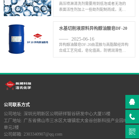
高压喷淋清洗剂需要用到低泡或者无泡的
表面活性剂加上一些助剂配制而成，无泡
表面活性剂有哪些呢？1、无泡表面活性剂
C-201：C-201无泡表面活性剂(聚乙烯醇醚)
是一种醇醚类无泡乳化剂，在绿色工业用
水基切削液原料异构醇油酸皂DF-20
途、 <-查看详情>
2025-06-16
异构醇油酸皂DF-20由混胺与高脂酸经异构
合成工艺完成，皂化值高，防锈润滑性优
异，在工业金属表面处理剂中发挥着不可
替代的作用;耐磨性、防锈性、皂化、去
污、除蜡、研磨、切割、润滑等金属加工
液使用中优于三 <-查看详情>
公司联系方式
公司地址: 深圳光明新区公明研祥智谷研发中心大厦15楼
工厂地址: 广东省佛山市三水区大塘镇宏大金谷创新科技产业园8栋B
单元2楼
公司邮箱: 2303340907@qq.com