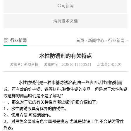
公司新闻
清洗技术文档
行业新闻
首页
新闻中心
行业新闻
>
>
>
水性防锈剂的有关特点
发布者：新葳科技
发布时间：2020-06-11 16:25:11
点击量：420 次
水性防锈剂是一种水基防锈溶液,由一些
表面活性剂
配制而
成，可有效的维护钢、铁等材料,避免生锈的商品。但是对于水性防锈
液这样的商品咱们是不是了解呢？
一、那么对于它的有关特性有哪些呢?详细介绍如下：
1 、水性防锈液具有优异的防锈性。
2 、使用方便,可浸泡操作。
3 、对黑色金属或有色金属都是挑选,尤其是铸铁工件,不会玷污零件
外表。