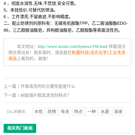
4 、彻底水溶性,无味,不焚烧,安全可靠。
5、本钱低价,可替代防锈油。
6 、工件漂亮,不留痕迹,不影响精度。
二、配止防锈剂的原料有：无磷有机胺酯TPP，乙二胺油酸酯EDO-
86，三乙醇胺油酸皂，异构醇油酸皂，乙醇胺酯等表面活性剂。
本文地址：
http://www.szxinv.com/hynews/194.html
转载请注
明文章出处！联系我时，请说是在
新葳科技(洁氏化学)工业洗涤
用品
上看到的，谢谢！
上一篇
丨
环保清洗剂的主要性能是什么
下一篇
丨
树脂镜片模具清洗剂特点？
水性
防锈
有关
特点
一种
水基
溶液
TAG关健词：
相关热门新闻