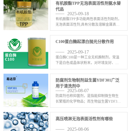
有机胺酯TPP无泡表面活性剂氨水替
C、S0,等腐 <-查看详情>
代品
2025-09-18
有机胺酯TPP多功能两性表面活性剂助剂，
无泡表面活性剂;具有分散及溶解金属表面
氧化皮双重作用，是氨水、三乙醇胺或其
他碱性胺类化学原料的替代品，有稳定产
品PH值的作用。有机胺酯TPP有络合、清
C100蛋白酶起漂白抛光分散作用
灰、清碳、 <-查看详情>
2025-09-17
蛋白酶C100是一种工业无机酶制剂，常温
下是白色或晶体状粉末，对环境友好、无
磷、不含重金属元素它是一种对黑色金
属、有色金属都有很好的络合增亮，对金
属表面炭黑、黑灰有极强的溶解剥离作
防腐剂生物制剂益生菌YDF301广泛
用。蛋白酶C100用 <-查看详情>
用于清洗剂中
2025-08-07
防腐剂也称抑菌剂，是指能抑制微生物生
长繁殖的化学物品；而生物益生菌YDF301
由新葳公司生物科技部门研发的前沿生物
益生菌制剂，大量应用于于金属清洗剂、
中性除油剂、水基表面活性剂、水性切切
高压喷淋无泡表面活性剂有哪些
削液、胶粘剂、 <-查看详情>
2025-08-06