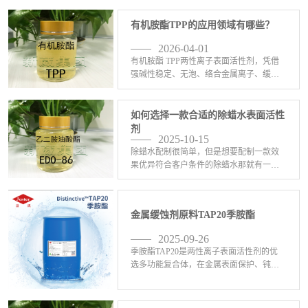
有机胺酯TPP的应用领域有哪些？
2026-04-01
有机胺酯 TPP两性离子表面活性剂，凭借
强碱性稳定、无泡、络合金属离子、缓蚀
阻垢等特点，主要应用在这些领域：1、工
业清洗：无泡喷淋清洗、碱性除油、除蜡
水、超声波清洗、金属脱脂，尤其适合精
如何选择一款合适的除蜡水表面活性
密五金、铝材、 <-查看详情>
剂
2025-10-15
除蜡水配制很简单，但是想要配制一款效
果优异符合客户条件的除蜡水那就有一定
的难度了。配制除蜡水的原料五花八门，
比如异构醇油酸皂DF-20，6501，C13异丙
醇酰胺DF-21，乙二胺油酸酯EDO-86， <-
金属缓蚀剂原料TAP20季胺酯
查看详情>
2025-09-26
季胺酯TAP20是两性离子表面活性剂的优
选多功能复合体，在金属表面保护、钝
化、清洁、缓蚀、抛光、电镀、防锈、络
合、PH值缓冲等工业生产方面发挥积极作
用；金属缓蚀率可达95%以上，有效隔离