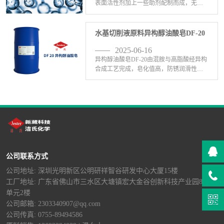
表面活性剂加上一些助剂配制而成，无泡
表面活性剂有哪些呢？1、无泡表面活性剂
C-201：C-201无泡表面活性剂(聚乙烯醇醚)
是一种醇醚类无泡乳化剂，在绿色工业用
水基切削液原料异构醇油酸皂DF-20
途、 <-查看详情>
2025-06-16
异构醇油酸皂DF-20由混胺与高脂酸经异构
合成工艺完成，皂化值高，防锈润滑性优
异，在工业金属表面处理剂中发挥着不可
替代的作用;耐磨性、防锈性、皂化、去
污、除蜡、研磨、切割、润滑等金属加工
液使用中优于三 <-查看详情>
公司联系方式
公司地址: 深圳光明新区公明研祥智谷研发中心大厦15楼
工厂地址: 广东省佛山市三水区大塘镇宏大金谷创新科技产业园8栋B
单元2楼
公司邮箱: 2303340907@qq.com
公司传真: 0755-89494586