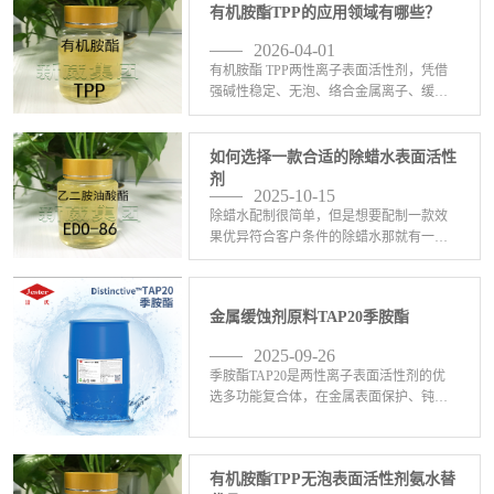
有机胺酯TPP的应用领域有哪些？
2026-04-01
有机胺酯 TPP两性离子表面活性剂，凭借
强碱性稳定、无泡、络合金属离子、缓蚀
阻垢等特点，主要应用在这些领域：1、工
业清洗：无泡喷淋清洗、碱性除油、除蜡
水、超声波清洗、金属脱脂，尤其适合精
如何选择一款合适的除蜡水表面活性
密五金、铝材、 <-查看详情>
剂
2025-10-15
除蜡水配制很简单，但是想要配制一款效
果优异符合客户条件的除蜡水那就有一定
的难度了。配制除蜡水的原料五花八门，
比如异构醇油酸皂DF-20，6501，C13异丙
醇酰胺DF-21，乙二胺油酸酯EDO-86， <-
金属缓蚀剂原料TAP20季胺酯
查看详情>
2025-09-26
季胺酯TAP20是两性离子表面活性剂的优
选多功能复合体，在金属表面保护、钝
化、清洁、缓蚀、抛光、电镀、防锈、络
合、PH值缓冲等工业生产方面发挥积极作
用；金属缓蚀率可达95%以上，有效隔离
有机胺酯TPP无泡表面活性剂氨水替
C、S0,等腐 <-查看详情>