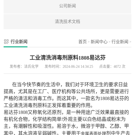
公司新闻
清洗技术文档
行业新闻
首页
新闻中心
行业新闻
>
>
>
工业清洗消毒剂原料1808易达芬
发布者：洁氏化学
发布时间：2024-06-24 14:34:25
点击量：4072 次
在当今快节奏的生活中，我们对于环境卫生的要求日益
提高，尤其是在工厂、医疗机构等公共场所，更是需要进行
严格的清洁和消毒工作。而这其中，一款名为1808易达芬的
工业清洗消毒剂原料正发挥着重要的作用。
易达芬
1808
又称氧化还原剂，是一种用途广泛效果最直接的
有机化合物，化学结构简单
!
外观主要以白色结晶或粉末为
主，有潮解性和吸湿性。易溶于水，微溶于甲醇、乙醇、甲
苯中，其水溶液呈弱碱性。主要用于
剂中生产去
金属表面处理