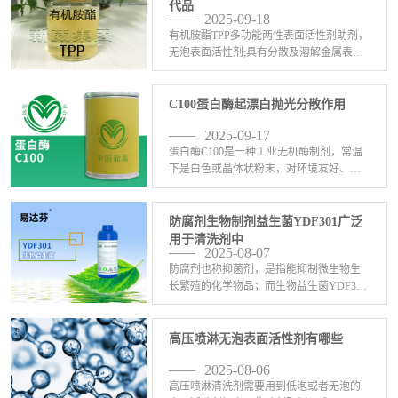
代品
2025-09-18
有机胺酯TPP多功能两性表面活性剂助剂，
无泡表面活性剂;具有分散及溶解金属表面
氧化皮双重作用，是氨水、三乙醇胺或其
他碱性胺类化学原料的替代品，有稳定产
品PH值的作用。有机胺酯TPP有络合、清
C100蛋白酶起漂白抛光分散作用
灰、清碳、 <-查看详情>
2025-09-17
蛋白酶C100是一种工业无机酶制剂，常温
下是白色或晶体状粉末，对环境友好、无
磷、不含重金属元素它是一种对黑色金
属、有色金属都有很好的络合增亮，对金
属表面炭黑、黑灰有极强的溶解剥离作
防腐剂生物制剂益生菌YDF301广泛
用。蛋白酶C100用 <-查看详情>
用于清洗剂中
2025-08-07
防腐剂也称抑菌剂，是指能抑制微生物生
长繁殖的化学物品；而生物益生菌YDF301
由新葳公司生物科技部门研发的前沿生物
益生菌制剂，大量应用于于金属清洗剂、
中性除油剂、水基表面活性剂、水性切切
高压喷淋无泡表面活性剂有哪些
削液、胶粘剂、 <-查看详情>
2025-08-06
高压喷淋清洗剂需要用到低泡或者无泡的