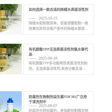
如何选择一款合适的除蜡水表面活性剂
2025-10-15
除蜡水配制很简单，但是想要配制一款
效果优异符合客户条件的除蜡水那就有
一定的难度了。配制除蜡水的原料五花
八门，比如异构醇油酸皂DF-20，
6501，C13异丙醇酰胺DF-21，乙二胺
有机胺酯TPP无泡表面活性剂氨水替代
油酸酯EDO-86， <-查看详情>
品
2025-09-18
有机胺酯TPP多功能两性表面活性剂助
剂，无泡表面活性剂;具有分散及溶解
金属表面氧化皮双重作用，是氨水、三
乙醇胺或其他碱性胺类化学原料的替代
品，有稳定产品PH值的作用。有机胺
酯TPP有络合、清灰、清碳、 <-查看详
情>
防腐剂生物制剂益生菌YDF301广泛用
于清洗剂中
2025-08-07
防腐剂也称抑菌剂，是指能抑制微生物