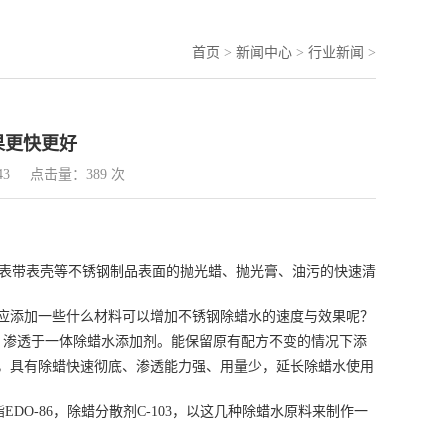
首页
>
新闻中心
>
行业新闻
>
果更快更好
43
点击量：389 次
表带表壳等不锈钢制品表面的抛光蜡、抛光膏、油污的快速清
应添加一些什么材料可以增加不锈钢除蜡水的速度与效果呢？
解，渗透于一体除蜡水添加剂。能保留原有配方不变的情况下添
，具有除蜡快速彻底、渗透能力强、用量少，延长除蜡水使用
DO-86，除蜡分散剂C-103，以这几种
除蜡水原料
来制作一