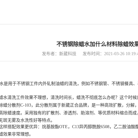
不锈钢除蜡水加什么材料除蜡效
发布者：新葳科技
发布时间：2021-03-26 10:19:
水
是用于不锈钢工件内外轧制油蜡的清洗，例如不锈钢管、不锈钢餐具、
蜡水
清洗工件效果不理想，清洗时间长，蜡洗不彻底怎么办呢？这个时候
除蜡分散剂
C-103，此分散剂属于新葳正合品牌，是一种高效扩散，分
高除蜡速度。采用独有的扩散剂、
渗透剂
、助溶剂、等优质材料缩合而成
无斑无雾及水洗性好等特点。
样搭配效果更优异：烷基胺酯OTE，C13异丙醇酰胺6508，乙二胺油酸酯E
蜡效果非常理想。