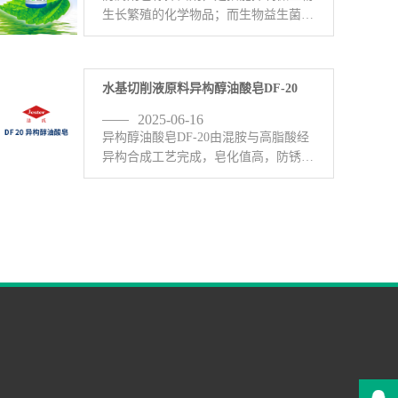
生长繁殖的化学物品；而生物益生菌
YDF301由新葳公司生物科技部门研发
的前沿生物益生菌制剂，大量应用于于
金属清洗剂、中性除油剂、水基表面活
水基切削液原料异构醇油酸皂DF-20
性剂、水性切切削液、胶粘剂、 <-查
看详情>
2025-06-16
异构醇油酸皂DF-20由混胺与高脂酸经
异构合成工艺完成，皂化值高，防锈润
滑性优异，在工业金属表面处理剂中发
挥着不可替代的作用;耐磨性、防锈
性、皂化、去污、除蜡、研磨、切割、
润滑等金属加工液使用中优于三 <-查
看详情>