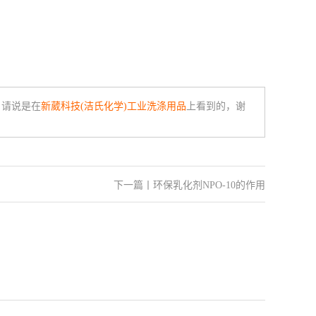
，请说是在
新葳科技(洁氏化学)工业洗涤用品
上看到的，谢
下一篇
丨
环保乳化剂NPO-10的作用