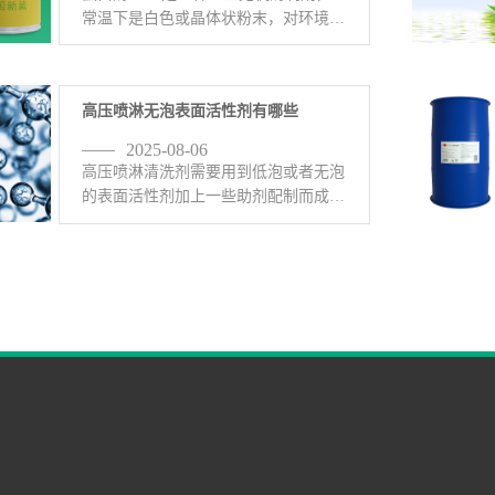
常温下是白色或晶体状粉末，对环境友
好、无磷、不含重金属元素它是一种对
黑色金属、有色金属都有很好的络合增
亮，对金属表面炭黑、黑灰有极强的溶
高压喷淋无泡表面活性剂有哪些
解剥离作用。蛋白酶C100用 <-查看详
情>
2025-08-06
高压喷淋清洗剂需要用到低泡或者无泡
的表面活性剂加上一些助剂配制而成，
无泡表面活性剂有哪些呢？1、无泡表
面活性剂C-201：C-201无泡表面活性剂
(聚乙烯醇醚)是一种醇醚类无泡乳化
剂，在绿色工业用途、 <-查看详情>