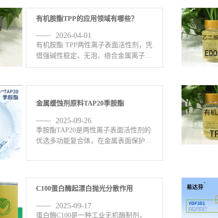
有机胺酯TPP的应用领域有哪些？
2026-04-01
有机胺酯 TPP两性离子表面活性剂，凭
借强碱性稳定、无泡、络合金属离子、
缓蚀阻垢等特点，主要应用在这些领
域：1、工业清洗：无泡喷淋清洗、碱
性除油、除蜡水、超声波清洗、金属脱
脂，尤其适合精密五金、铝材、 <-查
金属缓蚀剂原料TAP20季胺酯
看详情>
2025-09-26
季胺酯TAP20是两性离子表面活性剂的
优选多功能复合体，在金属表面保护、
钝化、清洁、缓蚀、抛光、电镀、防
锈、络合、PH值缓冲等工业生产方面
发挥积极作用；金属缓蚀率可达95%以
上，有效隔离C、S0,等腐 <-查看详情>
C100蛋白酶起漂白抛光分散作用
2025-09-17
蛋白酶C100是一种工业无机酶制剂，