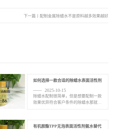
下一篇
丨
配制金属除蜡水不是原料越多效果越好
如何选择一款合适的除蜡水表面活性剂
2025-10-15
除蜡水配制很简单，但是想要配制一款
效果优异符合客户条件的除蜡水那就有
一定的难度了。配制除蜡水的原料五花
八门，比如异构醇油酸皂DF-20，
6501，C13异丙醇酰胺DF-21，乙二胺
有机胺酯TPP无泡表面活性剂氨水替代
油酸酯EDO-86， <-查看详情>