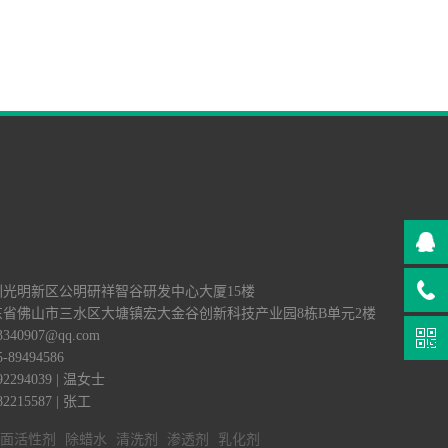
挥着不可替代的作用;耐磨性、防锈
性、皂化、去污、除蜡、研磨、切割、
润滑等金属加工液使用中优于三 <-查
看详情>
深圳光明新区公明研祥智谷研发中心大厦15楼
广东省佛山市三水区大塘镇宏大金谷创新科技产业园8栋B单元2楼
340907@qq.com
89494586
2294039 | 温女士
2215587 | 张工
面活性剂
除蜡水
清洗剂
渗透剂
乳化剂