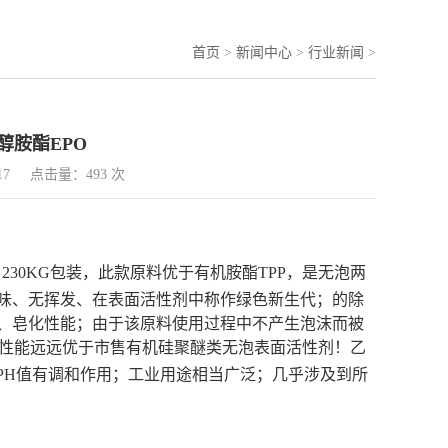
首页
>
新闻中心
>
行业新闻
>
醇胺酯EPO
17
点击量：493 次
230KG包装，此款原料优于有机胺酯TPP，是无泡两
味、无挥发、在表面活性剂中称作绿色新生代；的除
、皂化性能；由于该原料使用过程中不产生泡沫而被
性能远远优于市售有机硅聚醚类无泡表面活性剂！乙
PH值有调和作用；工业用途相当广泛；几乎涉及到所