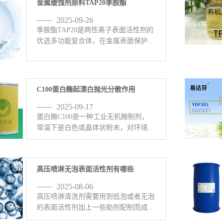
金属缓蚀剂原料TAP20季胺酯
看详情>
2025-09-26
季胺酯TAP20是两性离子表面活性剂的
优选多功能复合体，在金属表面保护、
钝化、清洁、缓蚀、抛光、电镀、防
锈、络合、PH值缓冲等工业生产方面
发挥积极作用；金属缓蚀率可达95%以
上，有效隔离C、S0,等腐 <-查看详情>
C100蛋白酶起漂白抛光分散作用
2025-09-17
蛋白酶C100是一种工业无机酶制剂，
常温下是白色或晶体状粉末，对环境友
好、无磷、不含重金属元素它是一种对
黑色金属、有色金属都有很好的络合增
亮，对金属表面炭黑、黑灰有极强的溶
高压喷淋无泡表面活性剂有哪些
解剥离作用。蛋白酶C100用 <-查看详
情>
2025-08-06
高压喷淋清洗剂需要用到低泡或者无泡
的表面活性剂加上一些助剂配制而成，
无泡表面活性剂有哪些呢？1、无泡表