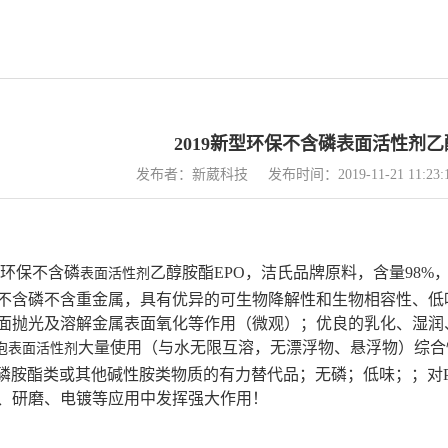
2019新型环保不含磷表面活性剂乙
发布者：新葳科技
发布时间：2019-11-21 11:23:
型环保不含磷
乙醇胺酯EPO，洁氏品牌原料，含量98%，
表面活性剂
不含磷不含重金属，具有优异的可生物降解性和生物相容性、低
面抛光及溶解金属表面氧化等作用（微观）；优良的乳化、湿润
大量使用（与水无限互溶，无漂浮物、悬浮物）综合
泡表面活性剂
磷胺酯类或其他碱性胺类物质的有力替代品；无磷；低味；；对
、研磨、电镀等应用中发挥强大作用！