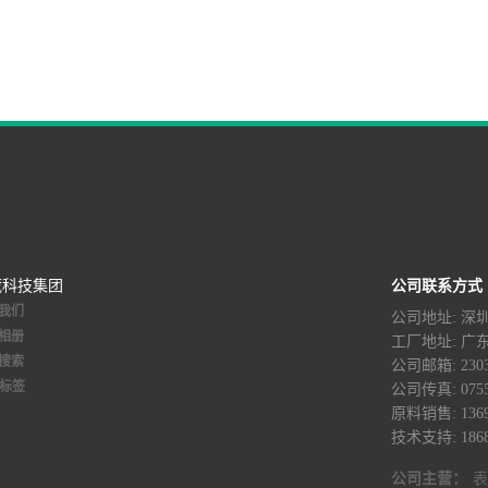
面活性剂C-201：C-201无泡表面活性剂
(聚乙烯醇醚)是一种醇醚类无泡乳化
剂，在绿色工业用途、 <-查看详情>
葳科技集团
公司联系方式
我们
公司地址: 
相册
工厂地址: 
搜索
公司邮箱: 2303
G标签
公司传真: 0755-
原料销售: 1369
技术支持: 1868
公司主营：
表