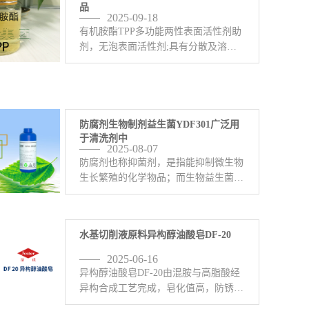
品
2025-09-18
有机胺酯TPP多功能两性表面活性剂助
剂，无泡表面活性剂;具有分散及溶解
金属表面氧化皮双重作用，是氨水、三
乙醇胺或其他碱性胺类化学原料的替代
品，有稳定产品PH值的作用。有机胺
酯TPP有络合、清灰、清碳、 <-查看详
情>
防腐剂生物制剂益生菌YDF301广泛用
于清洗剂中
2025-08-07
防腐剂也称抑菌剂，是指能抑制微生物
生长繁殖的化学物品；而生物益生菌
YDF301由新葳公司生物科技部门研发
的前沿生物益生菌制剂，大量应用于于
金属清洗剂、中性除油剂、水基表面活
水基切削液原料异构醇油酸皂DF-20
性剂、水性切切削液、胶粘剂、 <-查
看详情>
2025-06-16
异构醇油酸皂DF-20由混胺与高脂酸经
异构合成工艺完成，皂化值高，防锈润
滑性优异，在工业金属表面处理剂中发