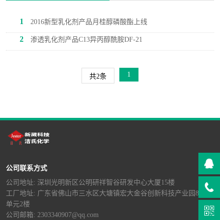
1
2016新型乳化剂产品月桂醇磷酸酯上线
2
渗透乳化剂产品C13异丙醇酰胺DF-21
1
共2条
公司联系方式
公司地址: 深圳光明新区公明研祥智谷研发中心大厦15楼
工厂地址: 广东省佛山市三水区大塘镇宏大金谷创新科技产业园8栋B
单元2楼
公司邮箱: 2303340907@qq.com