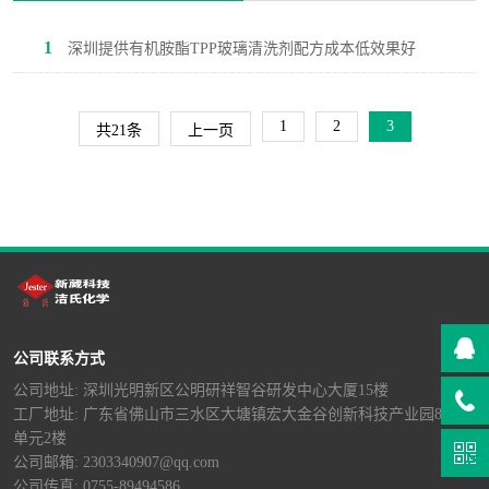
1
深圳提供有机胺酯TPP玻璃清洗剂配方成本低效果好
1
2
3
共21条
上一页
公司联系方式
公司地址: 深圳光明新区公明研祥智谷研发中心大厦15楼
工厂地址: 广东省佛山市三水区大塘镇宏大金谷创新科技产业园8栋B
单元2楼
公司邮箱: 2303340907@qq.com
公司传真: 0755-89494586