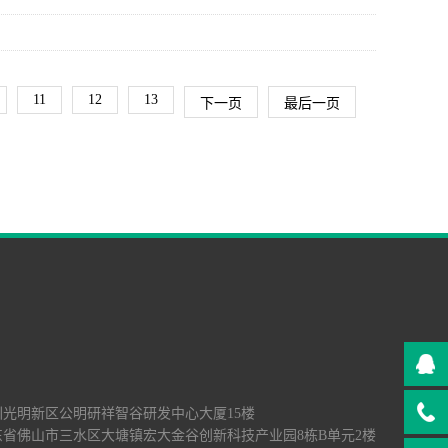
11
12
13
下一页
最后一页
深圳光明新区公明研祥智谷研发中心大厦15楼
广东省佛山市三水区大塘镇宏大金谷创新科技产业园8栋B单元2楼