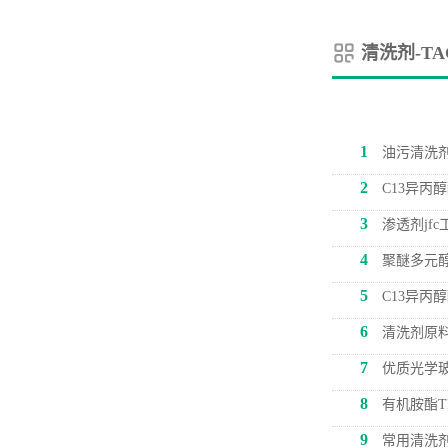
清洗剂-T
1
油污清洗剂
2
C13异丙
3
渗透剂jf
4
聚醚多元醇
5
C13异丙
6
清洗剂原
7
优质光学玻
8
有机胺酯T
9
常用清洗剂