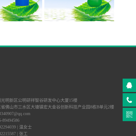
深圳光明新区公明研祥智谷研发中心大厦15楼
广东省佛山市三水区大塘镇宏大金谷创新科技产业园8栋B单元2楼
340907@qq.com
89494586
2294039 | 温女士
2215587 | 张工