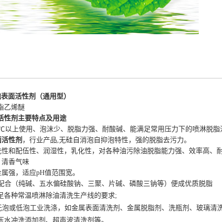
泡
表面活性剂（通用型）
酯乙烯醚
活性剂
主要特点及用途
洗5℃以上使用、泡沫少、脱脂力强、耐酸碱、能满足常用压力下的喷淋脱脂
面活性剂
，行业产品,无硅自消泡自抑泡特性，强的脱脂去污力。
水洗性和配伍性、润湿性，乳化性，对各种油污除油脱脂能力强、效率高、
，清香气味
金属强，适应pH值范围宽。
助剂配合（纯碱、五水偏硅酸钠、三聚、片碱、磷酸三钠等）便成优质脱脂
足各种常温喷淋除油清洗生产线的要求;
或低泡工业洗涤，如金属表面清洗剂、金属脱脂剂、洗瓶剂、
玻璃清
压水冲洗添加剂、
超声波清洗剂
等。