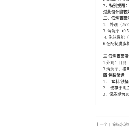
7
，特别提醒
过此设计能较
二、
低泡
表面
1. 外观（25
3. 清洗率（0.
4. 泡沫性能（
6.在配制脱脂
三
低泡
表面活
1.外观：目测
3.清洗率：按J
四 包装储运
1． 塑料/铁桶
2． 储存于
3．保质期为1
上一个
丨
除蜡水浓