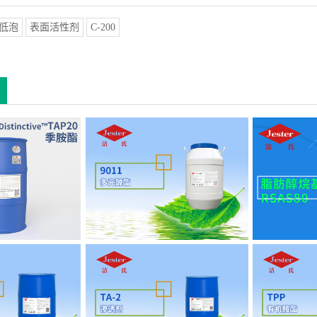
低泡
表面活性剂
C-200
AP20
9011多元醇酯
脂肪醇烷
酸酯POD
渗透剂TA-2
有